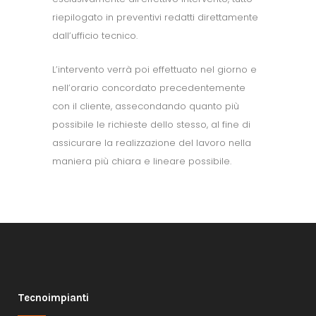
riepilogato in preventivi redatti direttamente
dall’ufficio tecnico.
L’intervento verrà poi effettuato nel giorno e
nell’orario concordato precedentemente
con il cliente, assecondando quanto più
possibile le richieste dello stesso, al fine di
assicurare la realizzazione del lavoro nella
maniera più chiara e lineare possibile.
Tecnoimpianti